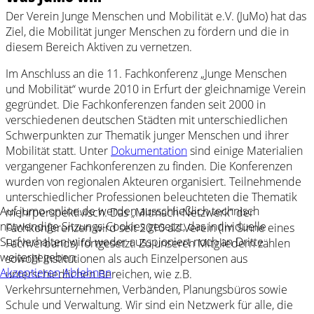
Der Verein Junge Menschen und Mobilität e.V. (JuMo) hat das
Ziel, die Mobilität junger Menschen zu fördern und die in
diesem Bereich Aktiven zu vernetzen.
Im Anschluss an die 11. Fachkonferenz „Junge Menschen
und Mobilität“ wurde 2010 in Erfurt der gleichnamige Verein
gegründet. Die Fachkonferenzen fanden seit 2000 in
verschiedenen deutschen Städten mit unterschiedlichen
Schwerpunkten zur Thematik junger Menschen und ihrer
Mobilität statt. Unter
Dokumentation
sind einige Materialien
vergangener Fachkonferenzen zu finden. Die Konferenzen
wurden von regionalen Akteuren organisiert. Teilnehmende
unterschiedlicher Professionen beleuchteten die Thematik
Auf jumo-online.de werden ausschließlich technisch
mehrperspektivisch. Das „Mitmach-Netzwerk“ der
notwendige Sitzungs-Cookies gesetzt, das individuelle
Fachkonferenzen wird seit 2010 als Verein (im Sinne eines
Surfverhalten wird weder ausspioniert noch an Dritte
Fachverbands) fortgesetzt. Zu unseren Mitgliedern zählen
weitergegeben.
sowohl Institutionen als auch Einzelpersonen aus
Akzeptieren
Ablehnen
unterschiedlichen Bereichen, wie z.B.
Verkehrsunternehmen, Verbänden, Planungsbüros sowie
Schule und Verwaltung. Wir sind ein Netzwerk für alle, die