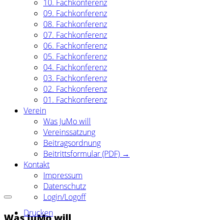
10. Fachkonferenz
09. Fachkonferenz
08. Fachkonferenz
07. Fachkonferenz
06. Fachkonferenz
05. Fachkonferenz
04. Fachkonferenz
03. Fachkonferenz
02. Fachkonferenz
01. Fachkonferenz
Verein
Was JuMo will
Vereinssatzung
Beitragsordnung
Beitrittsformular (PDF) →
Kontakt
Impressum
Datenschutz
Login/Logoff
Drucken
Was JuMo will