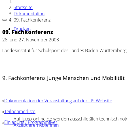
Startseite
Dokumentation
09. Fachkonferenz
Drucken
09. Fachkonferenz
26. und 27. November 2008
Landesinstitut für Schulsport des Landes Baden-Württemberg (L
9. Fachkonferenz Junge Menschen und Mobilität
»
Dokumentation der Veranstaltung auf der LIS-Website
»
Teilnehmerliste
Auf jumo-online.de werden ausschließlich technisch notw
»
Einladung / Programmflyer
Akzeptieren
Ablehnen