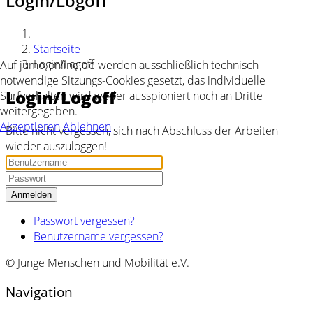
Login/Logoff
Startseite
Login/Logoff
Auf jumo-online.de werden ausschließlich technisch
notwendige Sitzungs-Cookies gesetzt, das individuelle
Login/Logoff
Surfverhalten wird weder ausspioniert noch an Dritte
weitergegeben.
Akzeptieren
Ablehnen
Bitte nicht vergessen, sich nach Abschluss der Arbeiten
wieder auszuloggen!
Anmelden
Passwort vergessen?
Benutzername vergessen?
© Junge Menschen und Mobilität e.V.
Navigation